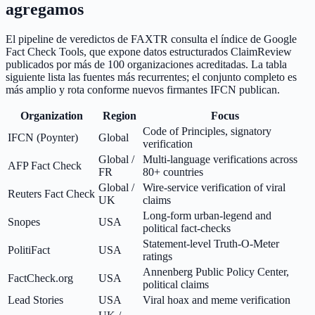
agregamos
El pipeline de veredictos de FAXTR consulta el índice de Google
Fact Check Tools, que expone datos estructurados ClaimReview
publicados por más de 100 organizaciones acreditadas. La tabla
siguiente lista las fuentes más recurrentes; el conjunto completo es
más amplio y rota conforme nuevos firmantes IFCN publican.
Organization
Region
Focus
Code of Principles, signatory
IFCN (Poynter)
Global
verification
Global /
Multi-language verifications across
AFP Fact Check
FR
80+ countries
Global /
Wire-service verification of viral
Reuters Fact Check
UK
claims
Long-form urban-legend and
Snopes
USA
political fact-checks
Statement-level Truth-O-Meter
PolitiFact
USA
ratings
Annenberg Public Policy Center,
FactCheck.org
USA
political claims
Lead Stories
USA
Viral hoax and meme verification