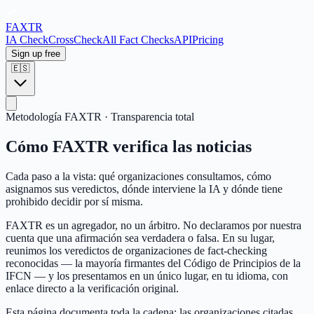
FAX
TR
IA Check
CrossCheck
All Fact Checks
API
Pricing
Sign up free
🇪🇸
Metodología FAXTR · Transparencia total
Cómo FAXTR verifica las noticias
Cada paso a la vista: qué organizaciones consultamos, cómo
asignamos sus veredictos, dónde interviene la IA y dónde tiene
prohibido decidir por sí misma.
FAXTR es un agregador, no un árbitro. No declaramos por nuestra
cuenta que una afirmación sea verdadera o falsa. En su lugar,
reunimos los veredictos de organizaciones de fact-checking
reconocidas — la mayoría firmantes del Código de Principios de la
IFCN — y los presentamos en un único lugar, en tu idioma, con
enlace directo a la verificación original.
Esta página documenta toda la cadena: las organizaciones citadas,