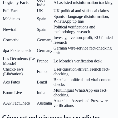
UK /
Logically Facts
AI-assisted misinformation tracking
India
Full Fact
UK
UK political and statistical claims
Spanish-language disinformation,
Maldita.es
Spain
WhatsApp tip line
Political verifications and
Newtral
Spain
methodology research
Investigative non-profit, EU funded
Correctiv
Germany
research
German wire-service fact-checking
dpa-Faktencheck
Germany
unit
Les Décodeurs (Le
France
Le Monde's verification desk
Monde)
CheckNews
User-question-driven French fact-
France
(Libération)
checking
Brazilian political and viral content
Aos Fatos
Brazil
checks
Multilingual WhatsApp-era fact-
Boom Live
India
checking
Australian Associated Press wire
AAP FactCheck
Australia
verifications
Cómo estandarizamos los veredictos