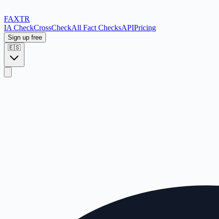
FAX
TR
IA Check
CrossCheck
All Fact Checks
API
Pricing
Sign up free
🇪🇸