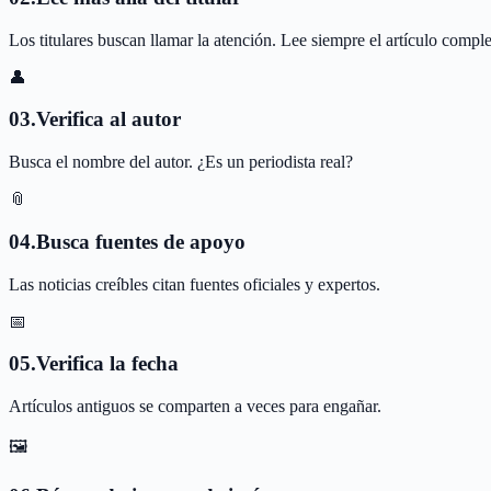
Los titulares buscan llamar la atención. Lee siempre el artículo comple
👤
0
3
.
Verifica al autor
Busca el nombre del autor. ¿Es un periodista real?
📎
0
4
.
Busca fuentes de apoyo
Las noticias creíbles citan fuentes oficiales y expertos.
📅
0
5
.
Verifica la fecha
Artículos antiguos se comparten a veces para engañar.
🖼️