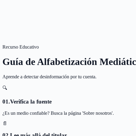
Recurso Educativo
Guía de Alfabetización Mediáti
Aprende a detectar desinformación por tu cuenta.
🔍
0
1
.
Verifica la fuente
¿Es un medio confiable? Busca la página 'Sobre nosotros'.
📄
0
2
.
Lee más allá del titular