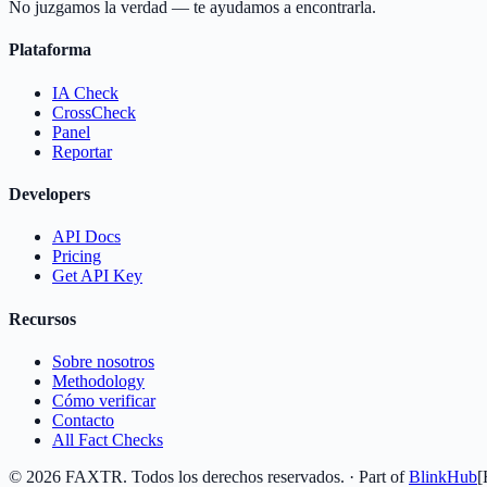
No juzgamos la verdad — te ayudamos a encontrarla.
Plataforma
IA Check
CrossCheck
Panel
Reportar
Developers
API Docs
Pricing
Get API Key
Recursos
Sobre nosotros
Methodology
Cómo verificar
Contacto
All Fact Checks
©
2026
FAXTR.
Todos los derechos reservados.
· Part of
BlinkHub
[