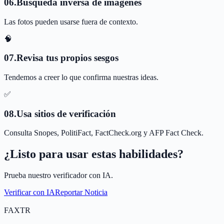
0
6
.
Búsqueda inversa de imágenes
Las fotos pueden usarse fuera de contexto.
🧠
0
7
.
Revisa tus propios sesgos
Tendemos a creer lo que confirma nuestras ideas.
✅
0
8
.
Usa sitios de verificación
Consulta Snopes, PolitiFact, FactCheck.org y AFP Fact Check.
¿Listo para usar estas habilidades?
Prueba nuestro verificador con IA.
Verificar con IA
Reportar Noticia
FAX
TR