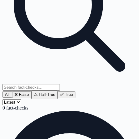
All
❌ False
⚠️ Half-True
✅ True
0
fact-checks