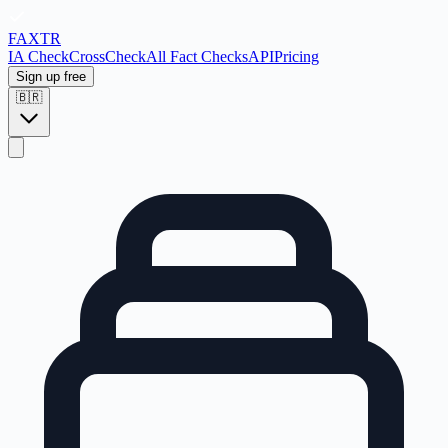
FAX
TR
IA Check
CrossCheck
All Fact Checks
API
Pricing
Sign up free
🇧🇷