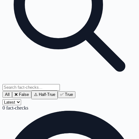
All
❌ False
⚠️ Half-True
✅ True
0
fact-checks