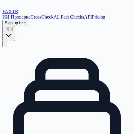
FAX
TR
ИИ Проверка
CrossCheck
All Fact Checks
API
Pricing
Sign up free
🇷🇺